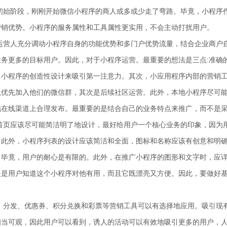
初始阶段，刚刚开始微信小程序的商人或多或少走了弯路。毕竟，小程序
营销优势。小程序的服务属性和工具属性更实用，不会主动打扰用户。
运营人充分调动小程序自身的功能优势和多门户优势流量，结合企业商户
服务更多的目标用户。因此，对于小程序运营。最重要的想法是三点:准确
出小程序的创造性设计来吸引第一注意力。其次，小应用程序内部的营销
以优先加入他们的微信群，其次是后续社区运营。此外，本地小程序尽可
他在线渠道上合理发布。最重要的是结合自己的业务特点来推广，而不是采
首页应该尽可能简洁明了地设计，最好给用户一个核心业务的印象，因为
。此外，小程序列表的设计应该简洁和全面，图标和名称应该有创意和明
。毕竟，用户的耐心是有限的。此外，在推广小程序的图形和文字时，应
提是用户知道这个小程序对他有用，而且它既漂亮又方便。因此，要做好
、分发、优惠券、积分兑换和彩票等营销工具可以有选择地应用。吸引现
相当可观，因此用户可以看到，诱人的活动可以有效地吸引更多的用户，